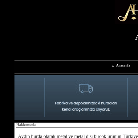
Anasayfa
Hakkımızda
Aydın hurda olarak metal ve metal dışı birçok ürünün Türkiy