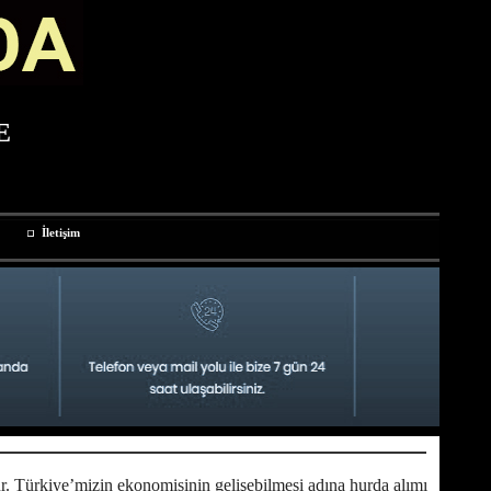
E
İletişim
. Türkiye’mizin ekonomisinin gelişebilmesi adına hurda alımı